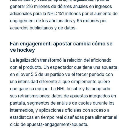
generar 216 millones de dólares anuales en ingresos
adicionales para la NHL: 151 millones por el aumento de
engagement de los aficionados y 65 millones por
acuerdos publicitarios y de datos.
Fan engagement: apostar cambia cómo se
ve hockey
La legalización transformó la relación del aficionado
con el producto. Un espectador que tiene una apuesta
en el over 5,5 de un partido ve el tercer periodo con
una intensidad diferente al que simplemente quiere
que gane su equipo. La NHL lo sabe y ha adaptado
sus retransmisiones: datos de apuestas integrados en
pantalla, segmentos de análisis de cuotas durante los
intermedios, y aplicaciones oficiales con acceso a
estadísticas en tiempo real diseñadas para alimentar el
ciclo de apuesta-engagement-apuesta.