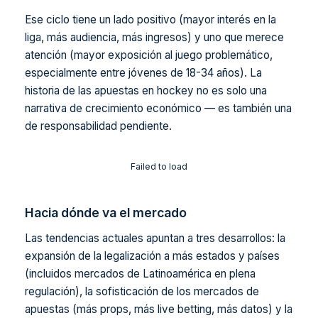
Ese ciclo tiene un lado positivo (mayor interés en la
liga, más audiencia, más ingresos) y uno que merece
atención (mayor exposición al juego problemático,
especialmente entre jóvenes de 18-34 años). La
historia de las apuestas en hockey no es solo una
narrativa de crecimiento económico — es también una
de responsabilidad pendiente.
Failed to load
Hacia dónde va el mercado
Las tendencias actuales apuntan a tres desarrollos: la
expansión de la legalización a más estados y países
(incluidos mercados de Latinoamérica en plena
regulación), la sofisticación de los mercados de
apuestas (más props, más live betting, más datos) y la