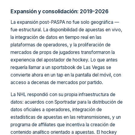
Expansión y consolidación: 2019-2026
La expansión post-PASPA no fue solo geográfica —
fue estructural. La disponibilidad de apuestas en vivo,
la integración de datos en tiempo real en las
plataformas de operadores, y la proliferación de
mercados de props de jugadores transformaron la
experiencia del apostador de hockey. Lo que antes
requería llamar a un sportsbook de Las Vegas se
convierte ahora en un tap en la pantalla del móvil, con
acceso a decenas de mercados por partido.
La NHL respondió con su propia infraestructura de
datos: acuerdos con Sportradar para la distribución de
datos oficiales a operadores, integración de
estadísticas de apuestas en las retransmisiones, y un
programa de affiliates que incentiva la creación de
contenido analítico orientado a apuestas. El hockey