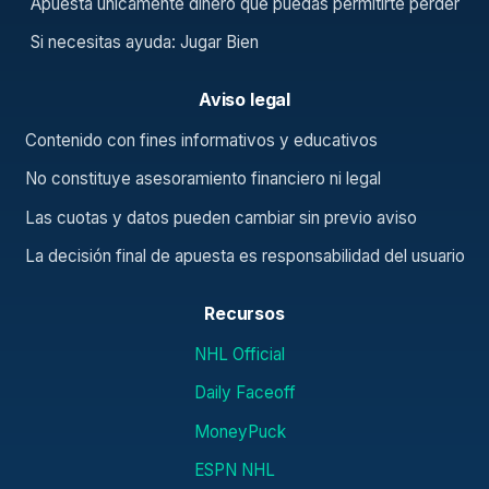
Apuesta únicamente dinero que puedas permitirte perder
Si necesitas ayuda: Jugar Bien
Aviso legal
Contenido con fines informativos y educativos
No constituye asesoramiento financiero ni legal
Las cuotas y datos pueden cambiar sin previo aviso
La decisión final de apuesta es responsabilidad del usuario
Recursos
NHL Official
Daily Faceoff
MoneyPuck
ESPN NHL