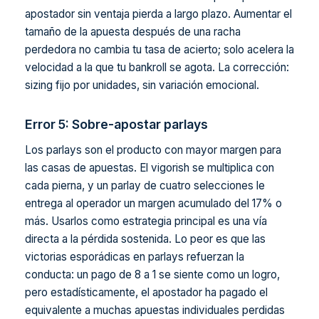
apostador sin ventaja pierda a largo plazo. Aumentar el
tamaño de la apuesta después de una racha
perdedora no cambia tu tasa de acierto; solo acelera la
velocidad a la que tu bankroll se agota. La corrección:
sizing fijo por unidades, sin variación emocional.
Error 5: Sobre-apostar parlays
Los parlays son el producto con mayor margen para
las casas de apuestas. El vigorish se multiplica con
cada pierna, y un parlay de cuatro selecciones le
entrega al operador un margen acumulado del 17% o
más. Usarlos como estrategia principal es una vía
directa a la pérdida sostenida. Lo peor es que las
victorias esporádicas en parlays refuerzan la
conducta: un pago de 8 a 1 se siente como un logro,
pero estadísticamente, el apostador ha pagado el
equivalente a muchas apuestas individuales perdidas