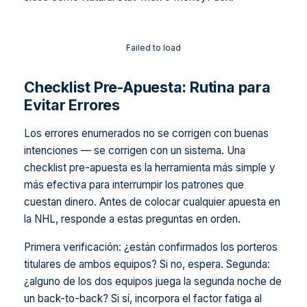
Failed to load
Checklist Pre-Apuesta: Rutina para
Evitar Errores
Los errores enumerados no se corrigen con buenas
intenciones — se corrigen con un sistema. Una
checklist pre-apuesta es la herramienta más simple y
más efectiva para interrumpir los patrones que
cuestan dinero. Antes de colocar cualquier apuesta en
la NHL, responde a estas preguntas en orden.
Primera verificación: ¿están confirmados los porteros
titulares de ambos equipos? Si no, espera. Segunda:
¿alguno de los dos equipos juega la segunda noche de
un back-to-back? Si sí, incorpora el factor fatiga al