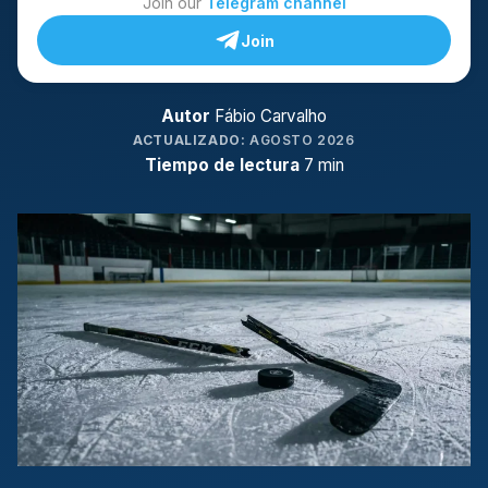
Join our
Telegram channel
Join
Autor
Fábio Carvalho
ACTUALIZADO:
AGOSTO 2026
Tiempo de lectura
7 min